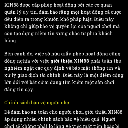
XIN88 được cấp phép hoạt động bởi các cơ quan
quản lý uy tín, đảm bảo rằng mọi hoạt động cá cược
đều diễn ra trong khuôn khổ pháp luật. Điều này
không chỉ giúp bảo vệ quyền lợi của người chơi mà
còn tạo dựng niềm tin vững chắc từ phía khách
hàng.
Bên cạnh đó, việc sở hữu giấy phép hoạt động cũng
đồng nghĩa với việc
giới thiệu XIN88
phải tuân thủ
nghiêm ngặt các quy định về bảo mật thông tin và
xử lý giao dịch tài chính. Điều này là một điểm cộng
lớn đối với bất cứ ai đang tìm kiếm một sân chơi
đáng tin cậy.
Chính sách bảo vệ người chơi
Để đảm bảo an toàn cho người chơi, giới thiệu XIN88
áp dụng nhiều chính sách bảo vệ hiệu quả. Người
chơi sẽ không phải lo lắng về việc mất tiền hoặc bị