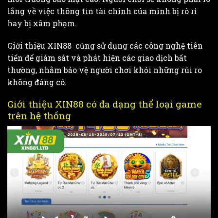
lắng về việc thông tin tài chính của mình bị rò rỉ
hay bị xâm phạm.
Giới thiệu XIN88 cũng sử dụng các công nghệ tiên
tiến để giám sát và phát hiện các giao dịch bất
thường, nhằm bảo vệ người chơi khỏi những rủi ro
không đáng có.
Giới thiệu XIN88 có đa dạng thể loại game
trên hệ thống