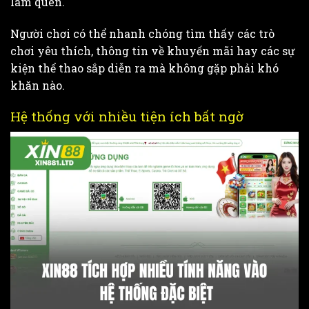
làm quen.
Người chơi có thể nhanh chóng tìm thấy các trò
chơi yêu thích, thông tin về khuyến mãi hay các sự
kiện thể thao sắp diễn ra mà không gặp phải khó
khăn nào.
Hệ thống với nhiều tiện ích bất ngờ