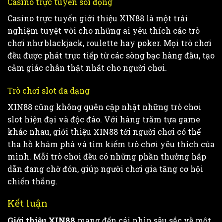
Casino trực tuyến sôi động
Casino trực tuyến giới thiệu XIN88 là một trải
nghiệm tuyệt vời cho những ai yêu thích các trò
chơi như blackjack, roulette hay poker. Mọi trò chơi
đều được phát trực tiếp từ các sòng bạc hàng đầu, tạo
cảm giác chân thật nhất cho người chơi.
Trò chơi slot đa dạng
XIN88 cũng không quên cập nhật những trò chơi
slot hiện đại và độc đáo. Với hàng trăm tựa game
khác nhau, giới thiệu XIN88 tới người chơi có thể
tha hồ khám phá và tìm kiếm trò chơi yêu thích của
mình. Mỗi trò chơi đều có những phần thưởng hấp
dẫn đang chờ đón, giúp người chơi gia tăng cơ hội
chiến thắng.
Kết luận
Giới thiệu XIN88
mang đến cái nhìn sâu sắc về một