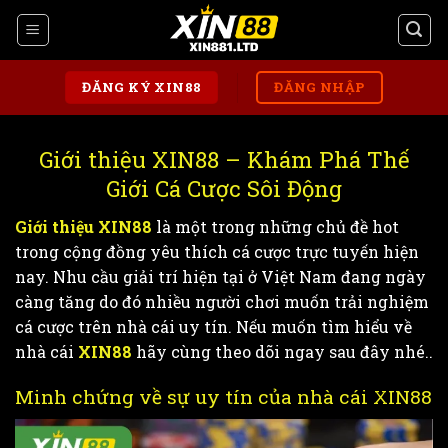
Skip
to
content
ĐĂNG KÝ XIN88
ĐĂNG NHẬP
Giới thiệu XIN88 – Khám Phá Thế
Giới Cá Cược Sôi Động
Giới thiệu XIN88
là một trong những chủ đề hot
trong cộng đồng yêu thích cá cược trực tuyến hiện
nay. Nhu cầu giải trí hiện tại ở Việt Nam đang ngày
càng tăng do đó nhiều người chơi muốn trải nghiệm
cá cược trên nhà cái uy tín. Nếu muốn tìm hiểu về
nhà cái
XIN88
hãy cùng theo dõi ngay sau đây nhé..
Minh chứng về sự uy tín của nhà cái XIN88