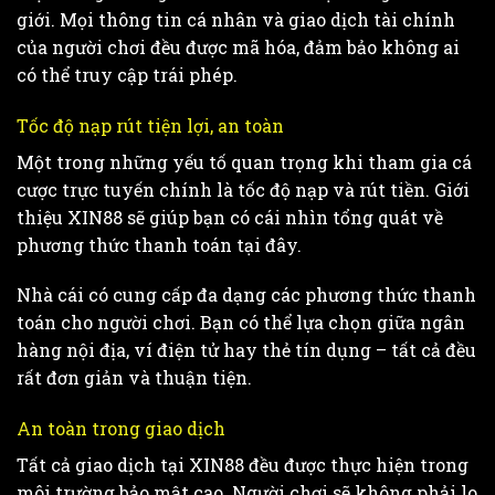
giới. Mọi thông tin cá nhân và giao dịch tài chính
của người chơi đều được mã hóa, đảm bảo không ai
có thể truy cập trái phép.
Tốc độ nạp rút tiện lợi, an toàn
Một trong những yếu tố quan trọng khi tham gia cá
cược trực tuyến chính là tốc độ nạp và rút tiền. Giới
thiệu XIN88 sẽ giúp bạn có cái nhìn tổng quát về
phương thức thanh toán tại đây.
Nhà cái có cung cấp đa dạng các phương thức thanh
toán cho người chơi. Bạn có thể lựa chọn giữa ngân
hàng nội địa, ví điện tử hay thẻ tín dụng – tất cả đều
rất đơn giản và thuận tiện.
An toàn trong giao dịch
Tất cả giao dịch tại XIN88 đều được thực hiện trong
môi trường bảo mật cao. Người chơi sẽ không phải lo